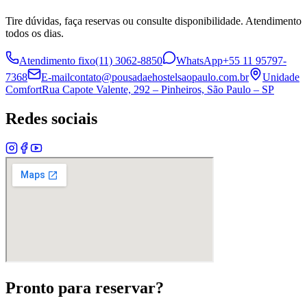
Tire dúvidas, faça reservas ou consulte disponibilidade. Atendimento
todos os dias.
Atendimento fixo
(11) 3062-8850
WhatsApp
+55 11 95797-
7368
E-mail
contato@pousadaehostelsaopaulo.com.br
Unidade
Comfort
Rua Capote Valente, 292 – Pinheiros, São Paulo – SP
Redes sociais
Pronto para reservar?