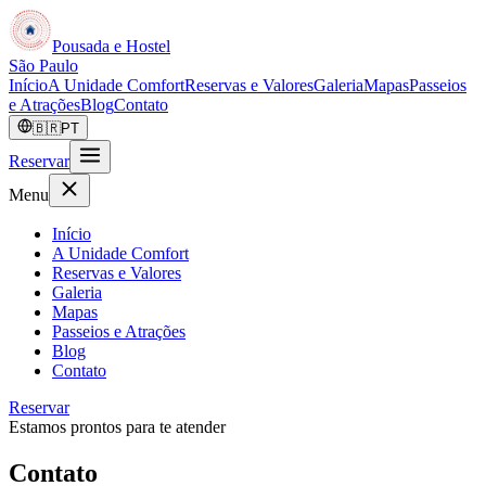
Pousada e Hostel
São Paulo
Início
A Unidade Comfort
Reservas e Valores
Galeria
Mapas
Passeios
e Atrações
Blog
Contato
🇧🇷
PT
Reservar
Menu
Início
A Unidade Comfort
Reservas e Valores
Galeria
Mapas
Passeios e Atrações
Blog
Contato
Reservar
Estamos prontos para te atender
Contato